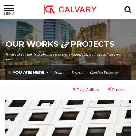
MENU
&
OUR WORKS
PROJECTS
If you'd like to talk to us about a project, or anything else, we'd love to hear from
you.
Home
YOU ARE HERE >
Projects
Cladding Bojonegoro
Play Gallery
Shares