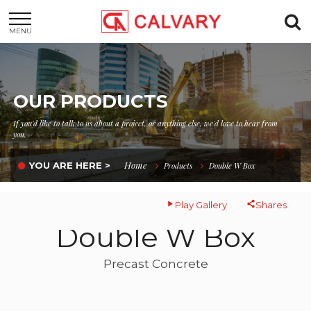
MENU
OUR PRODUCTS
If you'd like to talk to us about a project, or anything else, we'd love to hear from
you.
Home
YOU ARE HERE >
Products
Double W Box
Play Gallery
Shares
Double W Box
Precast Concrete