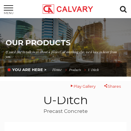
MENU
OUR PRODUCTS
If you'd like to talk to us about a project, or anything else, we'd love to hear from
you.
Home
YOU ARE HERE >
Products
U Ditch
Play Gallery
Shares
U-Ditch
Precast Concrete