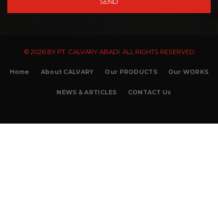
© 2026 BY PT. CALVARY ABADI. ALL RIGHTS RESERVED
Home
About CALVARY
Our PRODUCTS
Our WORKS
NEWS & ARTICLES
CONTACT Us