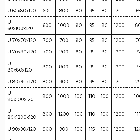
U 60x80x120
600
800
80
95
80
1200
6
U
600
1000
80
95
80
1200
8
60x100x120
U 70x70x120
700
700
80
95
80
1200
7
U 70x80x120
700
700
80
95
80
1200
7
U
800
800
80
95
80
1200
7
80x80x120
U 80x90x120
800
900
80
95
80
1200
7
U
800
1000
100
110
100
1200
10
80x100x120
U
800
1200
100
110
100
1200
11
80x1200x120
U 90x90x120
900
900
100
115
100
1200
12