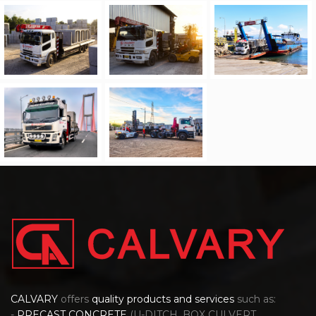
CALVARY
offers
quality products and services
such as:
-
PRECAST CONCRETE
(U-DITCH, BOX CULVERT,